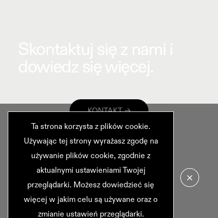
Skontaktuj się z nami
i
dowiedz się więcej.
KONTAKT
Ta strona korzysta z plików cookie.
Używając tej strony wyrażasz zgodę na
używanie plików cookie, zgodnie z
aktualnymi ustawieniami Twojej
przeglądarki. Możesz dowiedzieć się
INFO@
TURKUSLAINER.COM
więcej w jakim celu są używane oraz o
[0048]
87 567 78 80
zmianie ustawień przeglądarki.