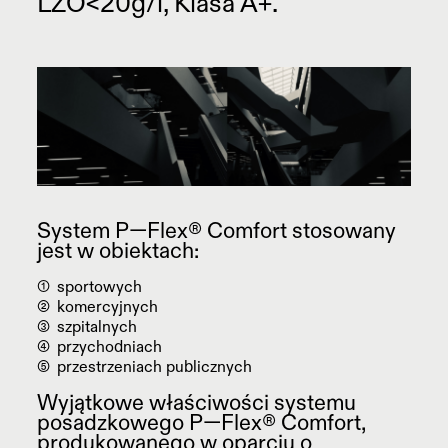
KONTAKT
LZO<20g/l, Klasa A+.
PETROCHEMIA
PROJEKTY / CASE STUDY
POSADZKI
STREFA ARCHITEKTA
ANTYELEKTROSTATY
STREFA WYKONAWCY
OBIEKTY
KOMERCYJNE I
INWESTYCJE BEZ TAJEMNIC
SPORTOWE
CONTACT
OBIEKTY WOJSKOWE
System P—Flex® Comfort stosowany
WYTWÓRNIA BETONU TOWAROWEGO
jest w obiektach:
WYTWÓRNIA BETONU
TOWAROWEGO
sportowych
komercyjnych
szpitalnych
przychodniach
przestrzeniach publicznych
Wyjątkowe właściwości systemu
posadzkowego P—Flex® Comfort,
produkowanego w oparciu o