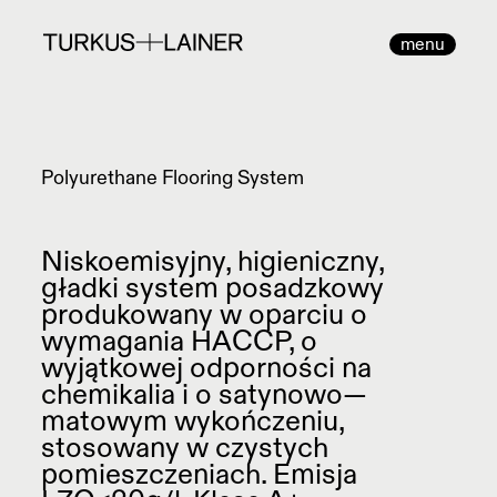
menu
SYSTEMY
KIM JESTEŚMY
ENGLISH
POSADZKOWE —
PROJEKTY / CASE
Polyurethane Flooring System
WYBIERZ SEKTOR
DEUTSCH
STUDY
ŻYWNOŚĆ I NAPOJE
FRANÇAIS
STREFA ARCHITEKTA
Niskoemisyjny, higieniczny,
ZAAWANSOWANY
gładki system posadzkowy
ROMÂNĂ
STREFA
PRZEMYSŁ
produkowany w oparciu o
WYKONAWCY
MAGYAR
wymagania HACCP, o
MEDYCYNA I SŁUŻBA
wyjątkowej odporności na
INWESTYCJE BEZ
ZDROWIA
PRODUKTY — WYBIERZ SEKTOR
chemikalia i o satynowo—
TAJEMNIC
matowym wykończeniu,
PARKINGI I GARAŻE
stosowany w czystych
DOFINANSOWANIA
KIM JESTEŚMY
pomieszczeniach. Emisja
CHEMIA I